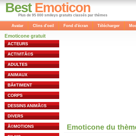
Best
Emoticon
Plus de 95 000 smileys gratuits classés par thèmes
Avatar
Clins d'oeil
Fond d'écran
Télécharger
Mod
Emoticone gratuit
ACTEURS
ACTIVITÃ©S
ADULTES
ANIMAUX
BÃ¢TIMENT
CORPS
DESSINS ANIMÃ©S
DIVERS
Emoticone du thème 
Ã©MOTIONS