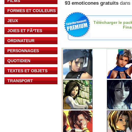
FILMS
93 emoticones gratuits
dans l
FORMES ET COULEURS
JEUX
Télécharger le pac
Fina
JOIES ET FÃªTES
ORDINATEUR
PERSONNAGES
QUOTIDIEN
TEXTES ET OBJETS
TRANSPORT